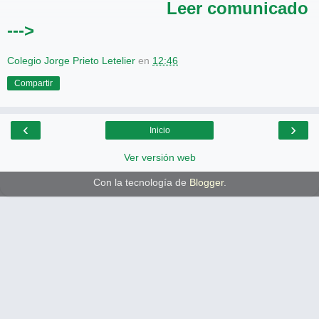
Leer comunicado
--->
Colegio Jorge Prieto Letelier
en
12:46
Compartir
‹
›
Inicio
Ver versión web
Con la tecnología de
Blogger
.